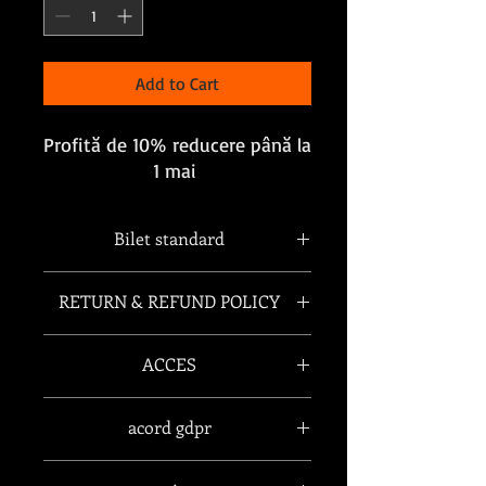
Add to Cart
Profită de 10% reducere până la
1 mai
Bilet standard
RETURN & REFUND POLICY
Biletele sunt transmisibile si
ACCES
nerambursabile
In baza unui act de identitate
acord gdpr
La achiziția acestui bilet vă informăm că